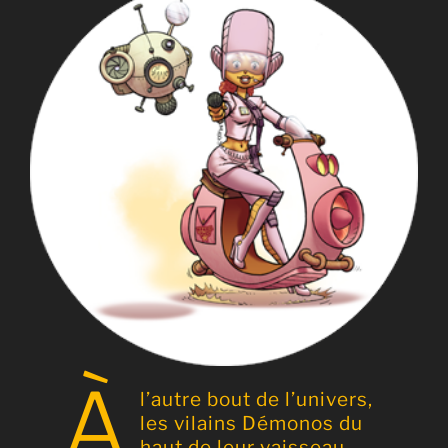
à
l’autre bout de l’univers,
les vilains Démonos du
haut de leur vaisseau