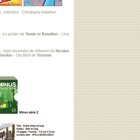
a collection : Christophe bataillon.
–
Le goûter
de
Tanda et Bataillon
–
Une
–
Sept secondes de réflexion
de
Nicolas
-Gordon
–
Oto Blob
de
Tristoon