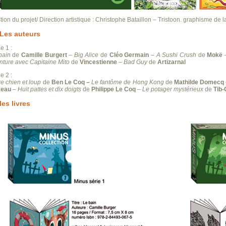
ion du projet/ Direction artistique : Christophe Bataillon – Tristoon. graphisme de l
Les auteurs
e 1 :
bain
de
Camille Burgert
–
Big Alice
de
Cléo Germain
–
A Sushi Crush
de
Mokë
nture avec Capitaine Mito
de
Vincestienne
–
Bad Guy
de
Artizarnal
e 2 :
re chien et loup
de
Ben Le Coq –
Le fantôme de Hong Kong
de
Mathilde Domecq
zeau
–
Huit pattes et dix doigts
de
Philippe Le Coq
–
Le potager mystérieux
de
Tib
les livres