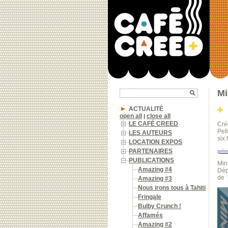
Mi
ACTUALITÉ
open all
close all
|
LE CAFÉ CREED
Cré
Pet
LES AUTEURS
six
LOCATION EXPOS
PARTENAIRES
prése
PUBLICATIONS
Min
Amazing #4
Dép
de 
Amazing #3
Nous irons tous à Tahiti
Fringale
Bulby Crunch !
Affamés
Amazing #2