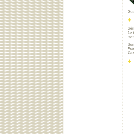
Gest
Séri
Le 
ave
Séri
Ent
Ga