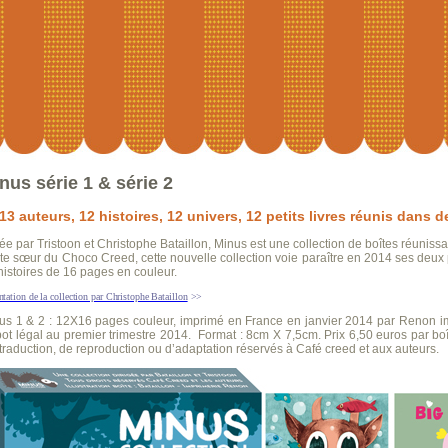
nus série 1 & série 2
13 auteurs, 12 histoires, 12 univers, 12 petits livres réunis dans 
ée par Tristoon et Christophe Bataillon, Minus est une collection de boîtes réuniss
ite sœur du Choco Creed, cette nouvelle collection voie paraître en 2014 ses deux
 histoires de 16 pages en couleur.
ntation de la collection par Christophe Bataillon
>>
us 1 & 2 : 12X16 pages couleur, imprimé en France en janvier 2014 par Renon i
ot légal au premier trimestre 2014. Format : 8cm X 7,5cm. Prix 6,50 euros par boîte
traduction, de reproduction ou d’adaptation réservés à Café creed et aux auteurs.