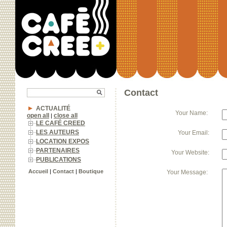
Contact
ACTUALITÉ
Your Name: 
open all
close all
|
LE CAFÉ CREED
LES AUTEURS
Your Email:
LOCATION EXPOS
PARTENAIRES
Your Website:
PUBLICATIONS
Accueil
|
Contact
|
Boutique
Your Message: 