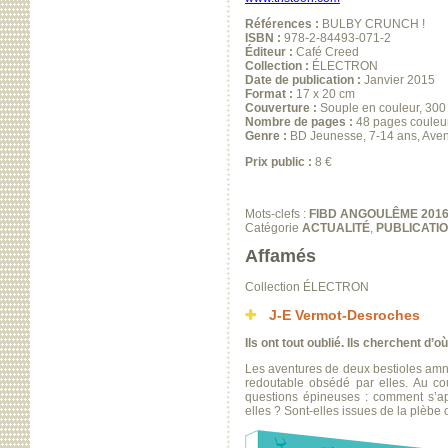
Références :
BULBY CRUNCH !
ISBN :
978-2-84493-071-2
Éditeur :
Café Creed
Collection :
ÉLECTRON
Date de publication :
Janvier 2015
Format :
17 x 20 cm
Couverture :
Souple en couleur, 300 gr
Nombre de pages :
48 pages couleu
Genre :
BD Jeunesse, 7-14 ans, Aven
Prix public :
8 €
Mots-clefs :
FIBD ANGOULÊME 201
Catégorie
ACTUALITÉ
,
PUBLICATI
Affamés
Collection ÉLECTRON
J-E Vermot-Desroches
Ils ont tout oublié. Ils cherchent d
Les aventures de deux bestioles amné
redoutable obsédé par elles. Au cou
questions épineuses : comment s’appe
elles ? Sont-elles issues de la plèbe o