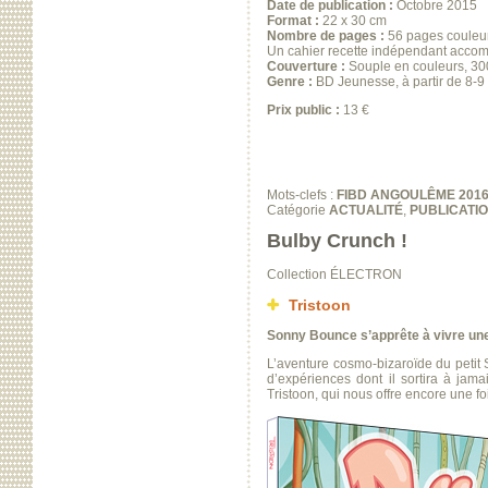
Date de publication :
Octobre 2015
Format :
22 x 30 cm
Nombre de pages :
56 pages couleu
Un cahier recette indépendant acco
Couverture :
Souple en couleurs, 30
Genre :
BD Jeunesse, à partir de 8-9
Prix public :
13 €
Mots-clefs :
FIBD ANGOULÊME 201
Catégorie
ACTUALITÉ
,
PUBLICATI
Bulby Crunch !
Collection ÉLECTRON
Tristoon
Sonny Bounce s’apprête à vivre une
L’aventure cosmo-bizaroïde du petit 
d’expériences dont il sortira à jama
Tristoon, qui nous offre encore une foi