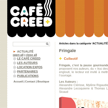
Articles dans la catégorie ‘ACTUALITÉ
Fringale
ACTUALITÉ
open all
close all
|
Collectif
LE CAFÉ CREED
LES AUTEURS
Fringale, c’est la pause gourmand
LOCATION EXPOS
proposent nos auteurs, du « truc des 
PARTENAIRES
englouti, le lecteur est invité à me
l’ouvrage.
PUBLICATIONS
Les Auteurs :
Accueil
|
Contact
|
Boutique
Alexandre Clérisse, Mylène Rigaudi
Alexandre Lecoquierre & Thomas La
Sicaud