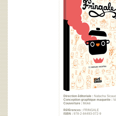
Direction éditoriale :
Natacha Sicaud
Conception graphique maquette :
Va
Couverture :
Mokë
Références :
FRINGALE
ISBN :
978-2-84493-072-9