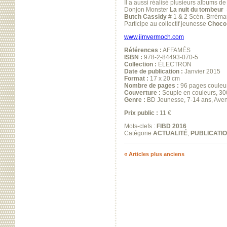
Il a aussi réalisé plusieurs albums d
Donjon Monster
La nuit du tombeur
Butch Cassidy
# 1 & 2 Scén. Brréma
Participe au collectif jeunesse
Choco
www.jimvermoch.com
Références :
AFFAMÉS
ISBN :
978-2-84493-070-5
Collection :
ÉLECTRON
Date de publication :
Janvier 2015
Format :
17 x 20 cm
Nombre de pages :
96 pages couleu
Couverture :
Souple en couleurs, 300 
Genre :
BD Jeunesse, 7-14 ans, Aven
Prix public :
11 €
Mots-clefs :
FIBD 2016
Catégorie
ACTUALITÉ
,
PUBLICATI
« Articles plus anciens